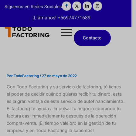
Ir
Síguenos en Redes Sociales
al
¡Llámanos! +56974771689
contenido
Contacto
Por
TodoFactoring
/
27 de mayo de 2022
Con Todo Factoring y su servicio de factoring, tú tienes
el poder de decidir cuándo quieres recibir tu dinero, esta
es la gran ventaja de este servicio de autofinanciamiento.
El factoring te ayuda a impulsar tu negocio cobrando tu
factura casi inmediatamente después de la operación
compra-venta. ¡El tiempo vale oro en la gestión de tu
empresa y en Todo Factoring lo sabemos!