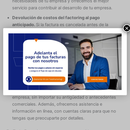
necesidades de tu empresa y ofrecemos el mejor
servicio para contribuir al desarrollo de tu empresa.
Devolución de costos del factoring al pago
anticipado.
Si la factura es cancelada antes de la
×
fecha de vencimiento definida en el contrato
de
factoring
, devolvemos junto a la
remesa
el costo
diario asociado a los días adelantados. La remesa es
el porcentaje del monto de la factura que queda
retenido en la operación, el cual depende del monto
entregado por nosotros.
Como empresa estamos preocupados de entregar
una atención rápida, sencilla y de excelencia porque
estamos comprometidos con el desarrollo de tu
empresa, sin importar su antigüedad o antecedentes
comerciales. Además, ofrecemos asistencia e
información en línea, con cuentas claras para que no
tengas que preocuparte por detalles.