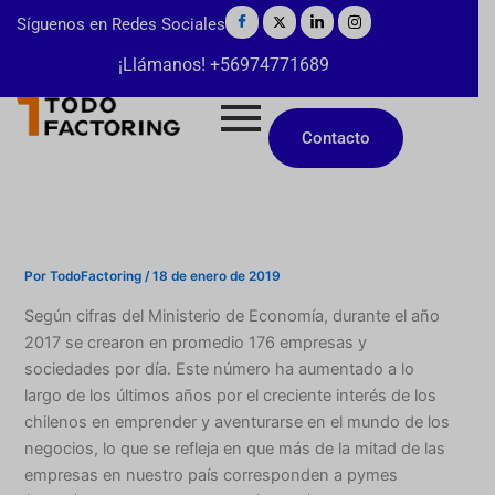
Ir
Síguenos en Redes Sociales
al
¡Llámanos! +56974771689
contenido
Contacto
Por
TodoFactoring
/
18 de enero de 2019
Según cifras del Ministerio de Economía, durante el año
2017 se crearon en promedio 176 empresas y
sociedades por día. Este número ha aumentado a lo
largo de los últimos años por el creciente interés de los
chilenos en emprender y aventurarse en el mundo de los
negocios, lo que se refleja en que más de la mitad de las
empresas en nuestro país corresponden a pymes