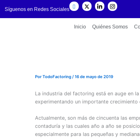
Ir
Síguenos en Redes Sociales
al
contenido
Inicio
Quiénes Somos
Co
Por
TodoFactoring
/
16 de mayo de 2019
La industria del factoring está en auge en l
experimentando un importante crecimiento d
Actualmente, son más de cincuenta las empr
contaduría y las cuales año a año se posic
especialmente para las pequeñas y medianas