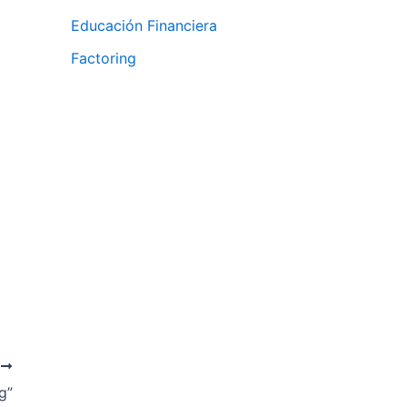
Educación Financiera
Factoring
E
g”