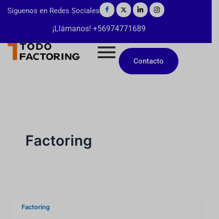
Ir
Síguenos en Redes Sociales
al
¡Llámanos! +56974771689
contenido
Contacto
Factoring
Factoring