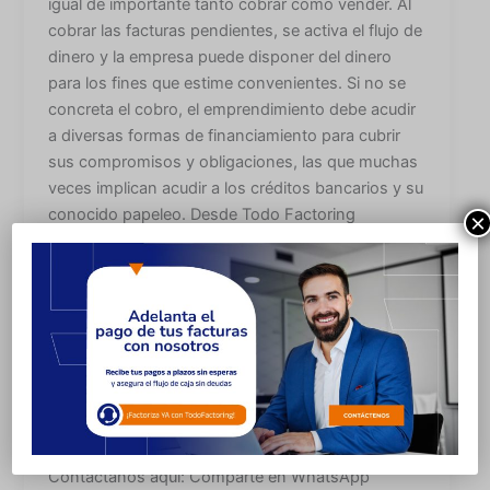
igual de importante tanto cobrar como vender. Al
cobrar las facturas pendientes, se activa el flujo de
dinero y la empresa puede disponer del dinero
para los fines que estime convenientes. Si no se
concreta el cobro, el emprendimiento debe acudir
a diversas formas de financiamiento para cubrir
sus compromisos y obligaciones, las que muchas
veces implican acudir a los créditos bancarios y su
conocido papeleo. Desde Todo Factoring
×
ofrecemos un servicio de calidad, procurando
establecer una cobranza oportuna y efectiva para
que nunca más tengas que preocuparte de las
facturas a plazo y su seguimiento, facilitándote así
la liquidez necesaria para realizar todos los
proyectos que permitan crecer a tu empresa. ¡No
olvides que el cobro es también parte de la venta!
Aprende todo Paso a Paso aquí: Todo sobre el
paso a paso del Factoring (todofactoring.cl)
Contáctanos aquí: Comparte en WhatsApp